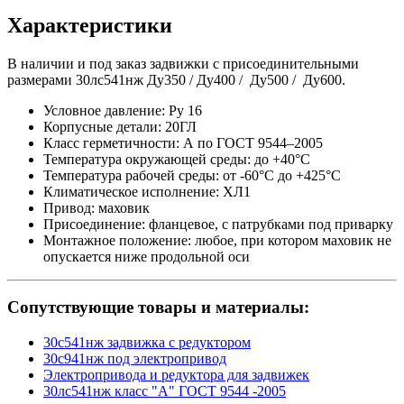
Характеристики
В наличии и под заказ задвижки с присоединительными
размерами 30лс541нж Ду350 / Ду400 / Ду500 / Ду600.
Условное давление: Ру 16
Корпусные детали: 20ГЛ
Класс герметичности: А по ГОСТ 9544–2005
Температура окружающей среды: до +40°С
Температура рабочей среды: от -60°С до +425°С
Климатическое исполнение: ХЛ1
Привод: маховик
Присоединение: фланцевое, с патрубками под приварку
Монтажное положение: любое, при котором маховик не
опускается ниже продольной оси
Сопутствующие товары и материалы:
30с541нж задвижка с редуктором
30с941нж под электропривод
Электропривода и редуктора для задвижек
30лс541нж класс "А" ГОСТ 9544 -2005