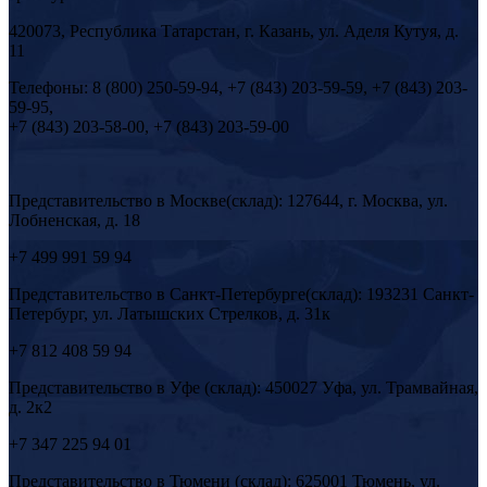
420073, Республика Татарстан, г. Казань, ул. Аделя Кутуя, д.
11
Телефоны: 8 (800) 250-59-94, +7 (843) 203-59-59, +7 (843) 203-
59-95,
+7 (843) 203-58-00, +7 (843) 203-59-00
Представительство в Москве(склад): 127644, г. Москва, ул.
Лобненская, д. 18
+7 499 991 59 94
Представительство в Санкт-Петербурге(склад): 193231 Санкт-
Петербург, ул. Латышских Стрелков, д. 31к
+7 812 408 59 94
Представительство в Уфе (склад): 450027 Уфа, ул. Трамвайная,
д. 2к2
+7 347 225 94 01
Представительство в Тюмени (склад): 625001 Тюмень, ул.