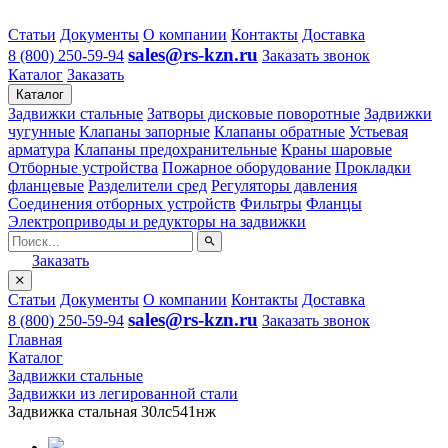
Статьи
Документы
О компании
Контакты
Доставка
sales@rs-kzn.ru
8 (800) 250-59-94
Заказать звонок
Каталог
Заказать
Каталог
Задвижки стальные
Затворы дисковые поворотные
Задвижки
чугунные
Клапаны запорные
Клапаны обратные
Устьевая
арматура
Клапаны предохранительные
Краны шаровые
Отборные устройства
Пожарное оборудование
Прокладки
фланцевые
Разделители сред
Регуляторы давления
Соединения отборных устройств
Фильтры
Фланцы
Электроприводы и редукторы на задвижки
Заказать
Статьи
Документы
О компании
Контакты
Доставка
sales@rs-kzn.ru
8 (800) 250-59-94
Заказать звонок
Главная
Каталог
Задвижки стальные
Задвижки из легированной стали
Задвижка стальная 30лс541нж