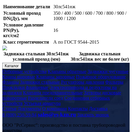
Наименование детали
30лс541нж
Условный проход
350 / 400 / 500 / 600 / 700 / 800 / 900 /
DN(Ду), мм
1000 / 1200
Условное давление
PN(Ру),
16
кгс/см2
Класс герметичности
А по ГОСТ 9544–2015
Задвижка стальная 30лс541нж
Задвижка стальная
условный проход (мм)
30лс541нж вес не более (кг)
Каталог
Отборные устройства
Клапаны обратные
Задвижки чугунные
Краны шаровые
Клапаны запорные
Пожарное оборудование
Фланцы
Задвижки стальные
Регуляторы давления
Фильтры
Прокладки фланцевые
Электроприводы и редукторы на
задвижки
Клапаны предохранительные
Затворы дисковые
поворотные
Разделители сред
Соединения отборных
устройств
Устьевая арматура
Статьи
Документы
О компании
Контакты
Доставка
sales@rs-kzn.ru
8 (800) 250-59-94
Заказать звонок
ООО "РсСервис": производство и поставка трубопроводной
арматуры