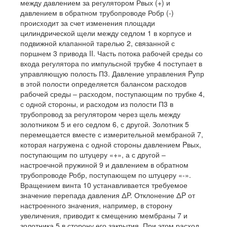
между давлением за регулятором Рвых (+) и
давлением в обратном трубопроводе Робр (-)
происходит за счет изменения площади
цилиндрической щели между седлом 1 в корпусе и
подвижной клапанной тарелью 2, связанной с
поршнем 3 привода II. Часть потока рабочей среды со
входа регулятора по импульсной трубке 4 поступает в
управляющую полость П3. Давление управления Pупр
в этой полости определяется балансом расходов
рабочей среды – расходом, поступающим по трубке 4,
с одной стороны, и расходом из полости П3 в
трубопровод за регулятором через щель между
золотником 5 и его седлом 6, с другой. Золотник 5
перемещается вместе с измерительной мембраной 7,
которая нагружена с одной стороны давлением Pвых,
поступающим по штуцеру «+», а с другой –
настроечной пружиной 9 и давлением в обратном
трубопроводе Робр, поступающем по штуцеру «-».
Вращением винта 10 устанавливается требуемое
значение перепада давления ΔP. Отклонение ΔP от
настроенного значения, например, в сторону
увеличения, приводит к смещению мембраны 7 и
золотника 5 в сторону его закрытия. При этом расход