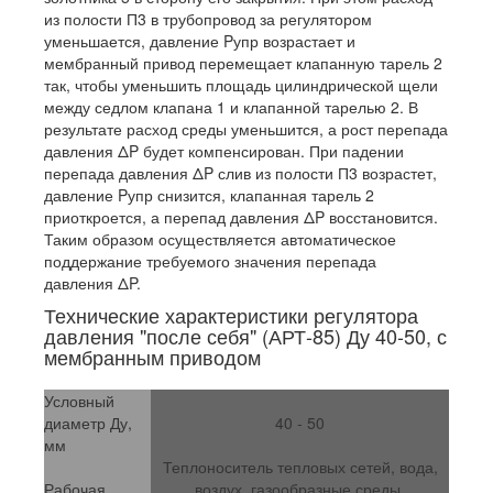
из полости П3 в трубопровод за регулятором
уменьшается, давление Pупр возрастает и
мембранный привод перемещает клапанную тарель 2
так, чтобы уменьшить площадь цилиндрической щели
между седлом клапана 1 и клапанной тарелью 2. В
результате расход среды уменьшится, а рост перепада
давления ΔP будет компенсирован. При падении
перепада давления ΔP слив из полости П3 возрастет,
давление Pупр снизится, клапанная тарель 2
приоткроется, а перепад давления ΔP восстановится.
Таким образом осуществляется автоматическое
поддержание требуемого значения перепада
давления ΔP.
Технические характеристики регулятора
давления "после себя" (АРТ-85) Ду 40-50, с
мембранным приводом
Условный
диаметр Ду,
40 - 50
мм
Теплоноситель тепловых сетей, вода,
Рабочая
воздух, газообразные среды,