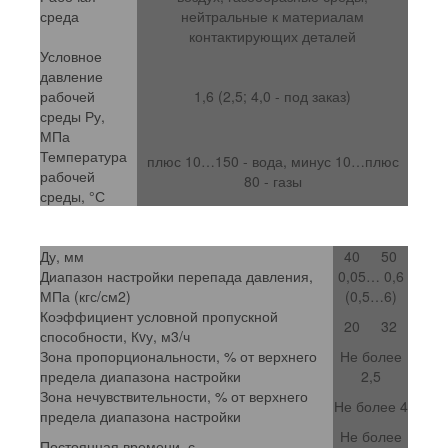
среда
нейтральные к материалам
контактирующих деталей
Условное
давление
рабочей
1,6 (2,5; 4,0 - под заказ)
среды Ру,
МПа
Температура
плюс 10…150 - вода, минус 10…плюс
рабочей
80 - газы
среды, °С
Ду, мм
40
50
Диапазон настройки перепада давления,
0,05… 0,6
МПа (кгс/см2)
(0,5…6)
Коэффициент условной пропускной
20
32
способности, Кvу, м3/ч
Зона пропорциональности, % от верхнего
Не более
предела диапазона настройки
2,5
Зона нечувствительности, % от верхнего
Не более 4
предела диапазона настройки
Не более
Постоянная времени, с