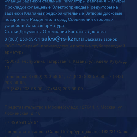
Фланцы
Задвижки стальные
Регуляторы давления
Фильтры
Прокладки фланцевые
Электроприводы и редукторы на
задвижки
Клапаны предохранительные
Затворы дисковые
поворотные
Разделители сред
Соединения отборных
устройств
Устьевая арматура
Статьи
Документы
О компании
Контакты
Доставка
sales@rs-kzn.ru
8 (800) 250-59-94
Заказать звонок
ООО "РсСервис": производство и поставка трубопроводной
арматуры
420073, Республика Татарстан, г. Казань, ул. Аделя Кутуя, д.
11
Телефоны: 8 (800) 250-59-94, +7 (843) 203-59-59, +7 (843)
203-59-95,
+7 (843) 203-58-00, +7 (843) 203-59-00
Представительство в Москве(склад): 127644, г. Москва, ул.
Лобненская, д. 18
+7 499 991 59 94
Представительство в Санкт-Петербурге(склад): 193231 Санкт-