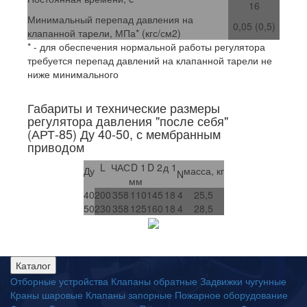
16
Минимальный перепад давления на
0,05 (0,5)
клапанной тарели, МПа* (кгс/см2)
* - для обеспечения нормальной работы регулятора
требуется перепад давлений на клапанной тарели не
ниже минимального
Габариты и технические размеры
регулятора давления "после себя"
(АРТ-85) Ду 40-50, с мембранным
приводом
L
ЧАС
D 1
D 2
д 1
Ду
масса, кг
N
мм
40
200
358
110
145
18
4
25,5
50
230
358
125
160
18
4
28,5
Каталог
Отборные устройства
Клапаны обратные
Задвижки чугунные
Краны шаровые
Клапаны запорные
Пожарное оборудование