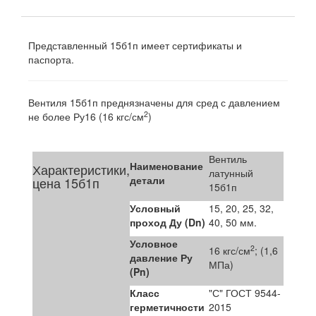
Представленный 15б1п имеет сертификаты и
паспорта.
Вентиля 15б1п преднязначены для сред с давлением
2
не более Ру16 (16 кгс/см
)
Вентиль
Наименование
Характеристики,
латунный
детали
цена 15б1п
15б1п
Условный
15, 20, 25, 32,
проход Ду (Dn)
40, 50 мм.
Условное
2
16 кгс/см
; (1,6
давление Ру
МПа)
(Pn)
Класс
"С" ГОСТ 9544-
герметичности
2015