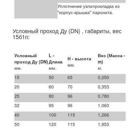
Уплотнение узла
прокладка из
"корпус-крышка"
паронита.
Условный проход Ду (DN) , габариты, вес
15б1п:
Условный
L -
Вес (Масса -
Н - высота
проход Ду (DN)
Длина
m)
мм.
мм.
мм.
кг.
15
50
65
0,250
20
60
70
0,353
25
80
96
0,780
32
95
96
1,060
40
100
115
1,266
50
120
115
1,953