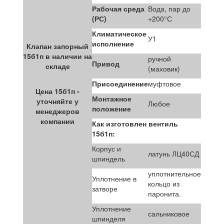
Рабочая среда
Вода, пар до
(РС)
+200°С
Климатическое
У1
исполнение
Клапан запорный
15б1п в наличии на
ручной
Привод
складе
(маховик)
Присоединение
муфтовое
Цена 15б1п -
Монтажное
уточняйте у
Любое
положение
менеджеров
компании
Как изготовлен вентиль
15б1п:
Корпус и
латунь ЛЦ40СД
шпиндель
уплотнительное
Уплотнение в
кольцо из
затворе
паронита.
Уплотнение
сальниковое
шпинделя