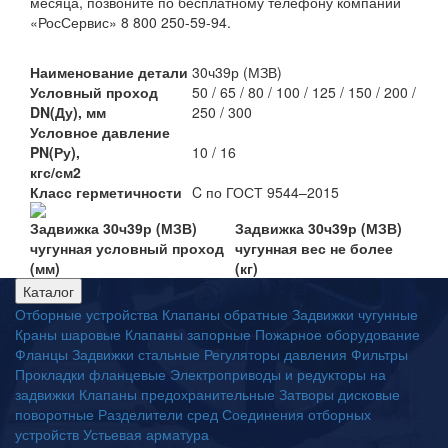
месяца, позвоните по бесплатному телефону компании
«РосСервис» 8 800 250-59-94.
Наименование детали
30ч39р (МЗВ)
Условный проход
50 / 65 / 80 / 100 / 125 / 150 / 200 /
DN(Ду), мм
250 / 300
Условное давление
PN(Ру),
10 / 16
кгс/см2
Класс герметичности
C по ГОСТ 9544–2015
Задвижка 30ч39р (МЗВ)
Задвижка 30ч39р (МЗВ)
чугунная условный проход
чугунная вес не более
(мм)
(кг)
Каталог
Отборные устройства
Клапаны обратные
Задвижки чугунные
Краны шаровые
Клапаны запорные
Пожарное оборудование
Фланцы
Задвижки стальные
Регуляторы давления
Фильтры
Прокладки фланцевые
Электроприводы и редукторы на
задвижки
Клапаны предохранительные
Затворы дисковые
поворотные
Разделители сред
Соединения отборных
устройств
Устьевая арматура