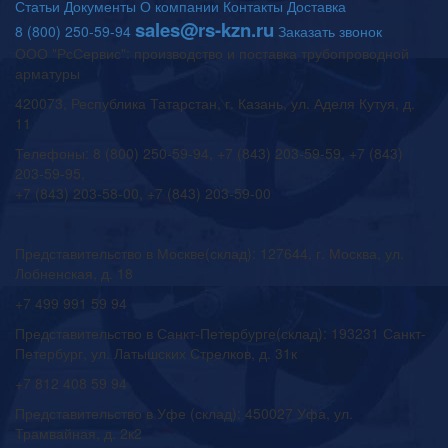
Статьи
Документы
О компании
Контакты
Доставка
sales@rs-kzn.ru
8 (800) 250-59-94
Заказать звонок
ООО "РсСервис": производство и поставка трубопроводной
арматуры
420073, Республика Татарстан, г. Казань, ул. Аделя Кутуя, д.
11
Телефоны: 8 (800) 250-59-94, +7 (843) 203-59-59, +7 (843)
203-59-95,
+7 (843) 203-58-00, +7 (843) 203-59-00
Представительство в Москве(склад): 127644, г. Москва, ул.
Лобненская, д. 18
+7 499 991 59 94
Представительство в Санкт-Петербурге(склад): 193231 Санкт-
Петербург, ул. Латышских Стрелков, д. 31к
+7 812 408 59 94
Представительство в Уфе (склад): 450027 Уфа, ул.
Трамвайная, д. 2к2